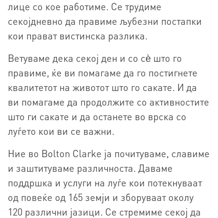
лице со кое работиме. Се трудиме
секојдневно да правиме љубезни постапки
кои прават вистинска разлика.
Ветуваме дека секој ден и со сѐ што го
правиме, ќе ви помагаме да го постигнете
квалитетот на животот што го сакате. И да
ви помагаме да продолжите со активностите
што ги сакате и да останете во врска со
луѓето кои ви се важни.
Ние во Bolton Clarke ја почитуваме, славиме
и заштитуваме различноста. Даваме
поддршка и услуги на луѓе кои потекнуваат
од повеќе од 165 земји и зборуваат околу
120 различни јазици. Се стремиме секој да