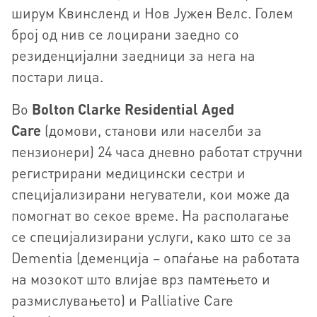
ширум Квинсленд и Нов Јужен Велс. Голем
број од нив се лоцирани заедно со
резиденцијални заедници за нега на
постари лица.
Во
Bolton Clarke Residential Aged
Care
(домови, станови или населби за
пензионери) 24 часа дневно работат стручни
регистрирани медицински сестри и
специјализирани негуватели, кои може да
помогнат во секое време. На располагање
се специјализирани услуги, како што се за
Dementia (деменција – опаѓање на работата
на мозокот што влијае врз памтењето и
размислувањето) и Palliative Care