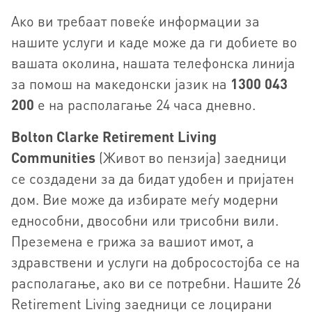
Ако ви требаат повеќе информации за
нашите услуги и каде може да ги добиете во
вашата околина, нашата телефонска линија
за помош на македонски јазик на
1300 043
200
е на располагање 24 часа дневно.
Bolton Clarke Retirement Living
Communities
(Живот во пензија) заедници
се создадени за да бидат удобен и пријатен
дом. Вие може да избирате меѓу модерни
еднособни, двособни или трисобни вили.
Преземена е грижа за вашиот имот, а
здравствени и услуги на добросостојба се на
располагање, ако ви се потребни. Нашите 26
Retirement Living заедници се лоцирани